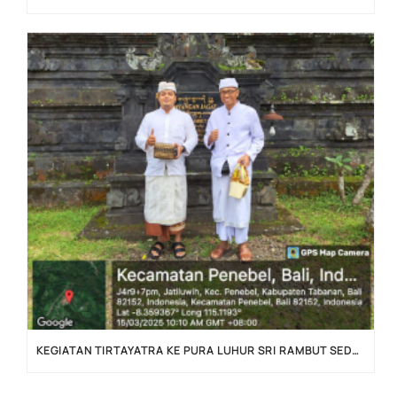
KEGIATAN TIRTAYATRA KE PURA LUHUR SRI RAMBUT SEDANA, PURA PUNCAK PETALI DAN PURA TAKSU JATILUWIH TABANAN