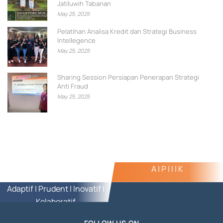
Jatiluwih Tabanan
May 25, 2025
Pelatihan Analisa Kredit dan Strategi Business
Intellegence
May 25, 2025
Sharing Session Persiapan Penerapan Strategi
Anti Fraud
May 25, 2025
A | P | I | K
Adaptif | Prudent | Inovatif |
Kolaboratif