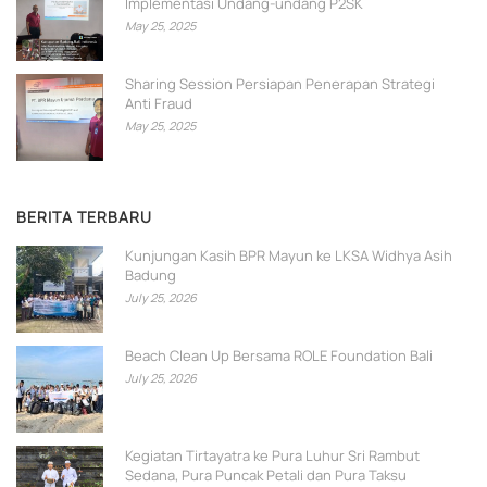
Implementasi Undang-undang P2SK
May 25, 2025
Sharing Session Persiapan Penerapan Strategi
Anti Fraud
May 25, 2025
BERITA TERBARU
Kunjungan Kasih BPR Mayun ke LKSA Widhya Asih
Badung
July 25, 2026
Beach Clean Up Bersama ROLE Foundation Bali
July 25, 2026
Kegiatan Tirtayatra ke Pura Luhur Sri Rambut
Sedana, Pura Puncak Petali dan Pura Taksu