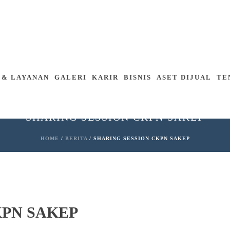
 & LAYANAN
GALERI
KARIR
BISNIS
ASET DIJUAL
TE
SHARING SESSION CKPN SAKEP
HOME
/
BERITA
/ SHARING SESSION CKPN SAKEP
KPN SAKEP