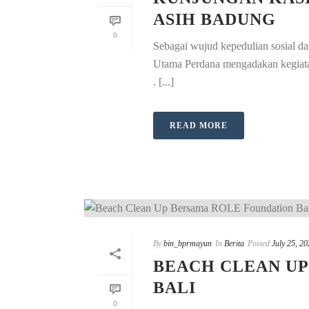
ASIH BADUNG
0
Sebagai wujud kepedulian sosial 
Utama Perdana mengadakan kegia
. [...]
READ MORE
By
bin_bprmayun
In
Berita
Posted
July 25, 2
BEACH CLEAN U
BALI
0