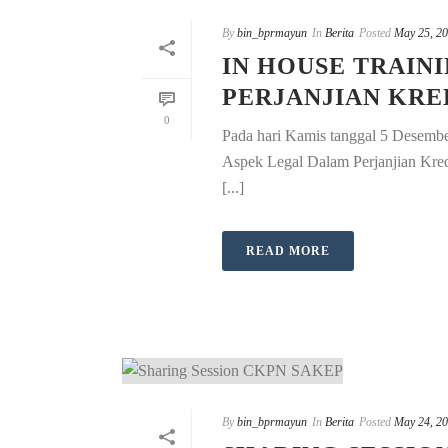
By
bin_bprmayun
In
Berita
Posted
May 25, 2
IN HOUSE TRAIN
PERJANJIAN KRE
0
Pada hari Kamis tanggal 5 Desemb
Aspek Legal Dalam Perjanjian Kredit
[...]
READ MORE
By
bin_bprmayun
In
Berita
Posted
May 24, 2