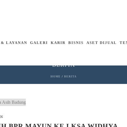
 & LAYANAN
GALERI
KARIR
BISNIS
ASET DIJUAL
TE
BERITA
HOME
/
BERITA
026
H BPR MAYUN KE LKSA WIDHYA