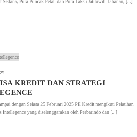
t Sedana, Pura Puncak Petali dan Pura Taksu Jatiluwih Tabanan, [...]
025
ISA KREDIT DAN STRATEGI
LEGENCE
ampai dengan Selasa 25 Februari 2025 PE Kredit mengikuti Pelatihan
s Intellegence yang diselenggarakan oleh Perbarindo dan [...]